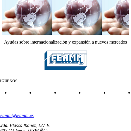
Ayudas sobre internacionalización y expansión a nuevos mercados
SÍGUENOS
CONTACTO
feamm@feamm.es
vda. Blasco Ibañez, 127-E.
46022 Valencia (ESPAÑA)