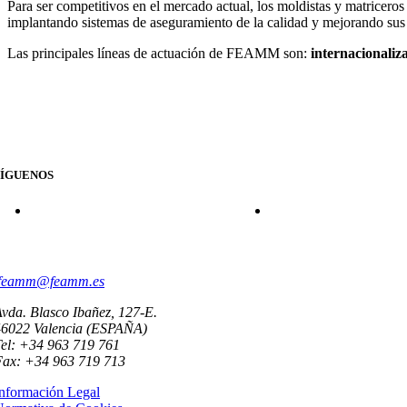
Para ser competitivos en el mercado actual, los moldistas y matricero
implantando sistemas de aseguramiento de la calidad y mejorando sus 
Las principales líneas de actuación de FEAMM son:
internacionaliza
SÍGUENOS
CONTACTO
feamm@feamm.es
vda. Blasco Ibañez, 127-E.
46022 Valencia (ESPAÑA)
el: +34 963 719 761
Fax: +34 963 719 713
nformación Legal