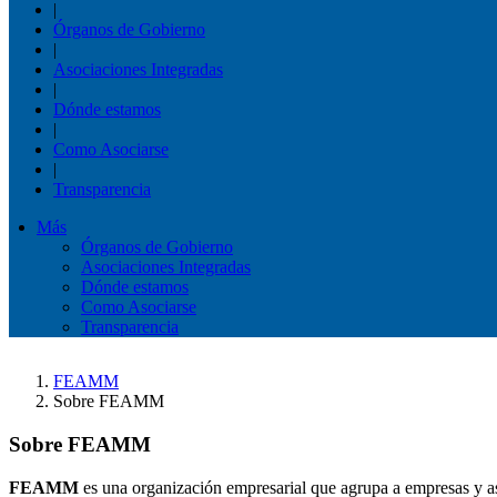
|
Órganos de Gobierno
|
Asociaciones Integradas
|
Dónde estamos
|
Como Asociarse
|
Transparencia
Más
Órganos de Gobierno
Asociaciones Integradas
Dónde estamos
Como Asociarse
Transparencia
FEAMM
Sobre FEAMM
Sobre FEAMM
FEAMM
es una organización empresarial que agrupa a empresas y as