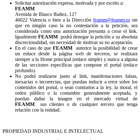
Solicitar autorización expresa, motivada y por escrito a:
FEAMM
Avenida de Blasco Ibañez, 127
46022 Valencia o bien a la Dirección
feamm@feamm.es
sin
que en ningún caso la no contestación a la petición, sea
considerada como una autorización presunta a crear el link.
Igualmente
FEAMM
podrá denegar la petición a su absoluta
discrecionalidad, sin necesidad de motivar su no aceptación.
En el caso de que
FEAMM
autorice la posibilidad de crear
un enlace desde la página web de terceros, se realizara
siempre a la Home principal (enlace simple) y nunca a alguna
de las secciones específicas que compone el portal (enlace
profundo).
No podrá realizarse junto al link, manifestaciones falsas,
inexactas o incorrectas, que puedan inducir a error sobre los
contenidos del portal, o sean contrarios a la ley, la moral, el
orden público o la costumbre generalmente aceptada, y
puedan dañar la imagen en el mercado virtual de
FEAMM
sus clientes o de cualquier tercero que tenga
relación con la entidad.
PROPIEDAD INDUSTRIAL E INTELECTUAL