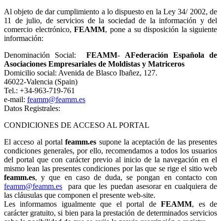
Al objeto de dar cumplimiento a lo dispuesto en la Ley 34/ 2002, de
11 de julio, de servicios de la sociedad de la información y del
comercio electrónico,
FEAMM
, pone a su disposición la siguiente
información:
Denominación Social:
FEAMM
-
AFederación Española de
Asociaciones Empresariales de Moldistas y Matriceros
Domicilio social: Avenida de Blasco Ibañez, 127.
46022-Valencia (Spain)
Tel.: +34-963-719-761
e-mail:
feamm@feamm.es
Datos Registrales:
CONDICIONES DE ACCESO AL PORTAL
El acceso al portal
feamm.es
supone la aceptación de las presentes
condiciones generales, por ello, recomendamos a todos los usuarios
del portal que con carácter previo al inicio de la navegación en el
mismo lean las presentes condiciones por las que se rige el sitio web
feamm.es
, y que en caso de duda, se pongan en contacto con
feamm@feamm.es
para que les puedan asesorar en cualquiera de
las cláusulas que componen el presente web-site.
Les informamos igualmente que el portal de
FEAMM
, es de
carácter gratuito, si bien para la prestación de determinados servicios