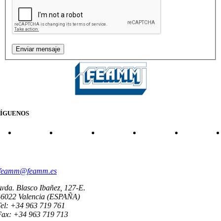
SÍGUENOS
CONTACTO
feamm@feamm.es
vda. Blasco Ibañez, 127-E.
46022 Valencia (ESPAÑA)
el: +34 963 719 761
Fax: +34 963 719 713