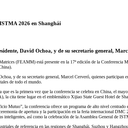
e ISTMA 2026 en Shanghái
idente, David Ochoa, y de su secretario general, Marc
Matrices (FEAMM) está presente en la 17ª edición de la Conferencia 
China).
oa, y de su secretario general, Marcel Cerveró, quienes participan en 
ntales de todo el mundo.
a que es la primera vez que la conferencia se celebra en China, el ma
a cita tiene lugar en el emblemático Xijiao State Guest Hotel de Sh
o Mutuo”, la conferencia ofrece un programa de alto nivel centrado en
la ceremonia de apertura y la participación en la feria internacional DM
ricas inteligentes, así como la celebración de la Asamblea General de IS
ustriales de referencia en las regiones de Shanghái, Suzhou y Hangzhou