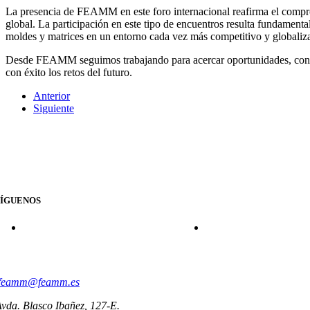
La presencia de FEAMM en este foro internacional reafirma el compromi
global. La participación en este tipo de encuentros resulta fundament
moldes y matrices en un entorno cada vez más competitivo y globaliz
Desde FEAMM seguimos trabajando para acercar oportunidades, conocim
con éxito los retos del futuro.
Anterior
Siguiente
SÍGUENOS
CONTACTO
feamm@feamm.es
vda. Blasco Ibañez, 127-E.