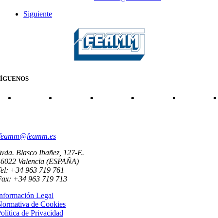
Siguiente
SÍGUENOS
CONTACTO
feamm@feamm.es
vda. Blasco Ibañez, 127-E.
46022 Valencia (ESPAÑA)
el: +34 963 719 761
Fax: +34 963 719 713
nformación Legal
Normativa de Cookies
olítica de Privacidad